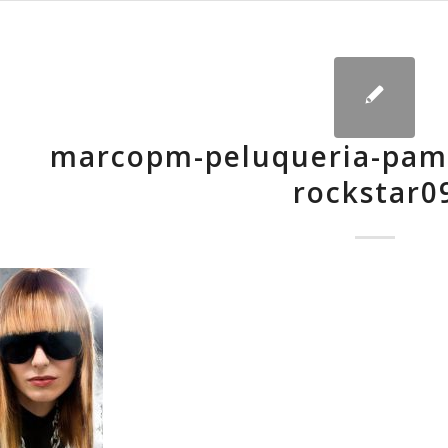
marcopm-peluqueria-pamp
rockstar0