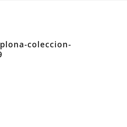
lona-coleccion-
9