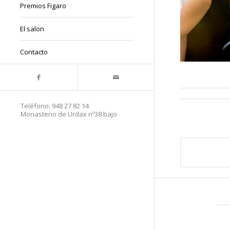
Premios Figaro
El salon
Contacto
Teléfono:
948 27 82 14
Monasterio de Urdax nº38 bajo