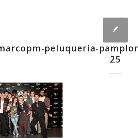
marcopm-peluqueria-pamplon
25