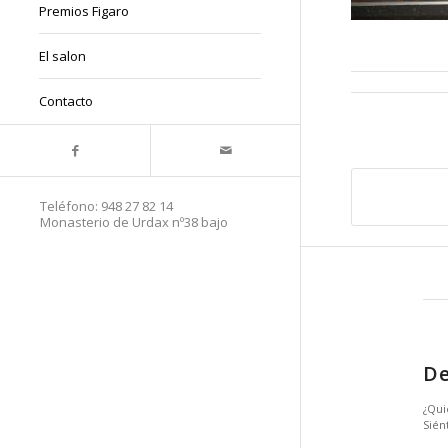
Premios Figaro
El salon
Contacto
Teléfono:
948 27 82 14
Monasterio de Urdax nº38 bajo
De
¿Qui
Sién