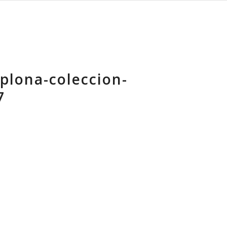
lona-coleccion-
7