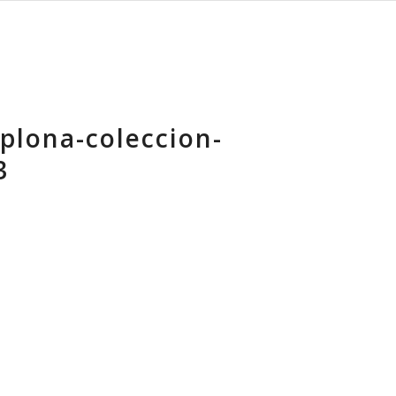
lona-coleccion-
3