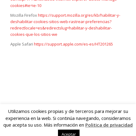
cookies#ie=ie-10
Mozilla Firefox
https://support.mozilla.org/es/kb/habilitar-y-
deshabilitar-cookies-sitios-web-rastrear-preferencias?
redirectlocale=es&redirectslug=habilitar-y-deshabilitar-
cookies-que-los-sitios-we
Apple Safari
https://support.apple.com/es-es/HT201265
Utilizamos cookies propias y de terceros para mejorar su
experiencia en la web. Si continúa navegando, consideramos
© Marco PM peluqueria Pamplona -
Aviso legal
|
Política de privacidad
que acepta su uso. Más información en
Politica de privacidad
Diseño web:
Baztanet
|
Política de cookies
Aceptar